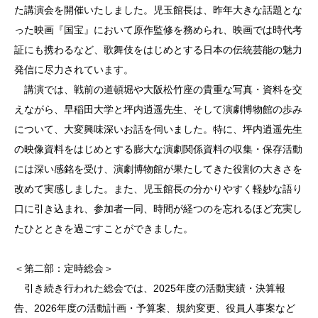
た講演会を開催いたしました。児玉館長は、昨年大きな話題とな
った映画『国宝』において原作監修を務められ、映画では時代考
証にも携わるなど、歌舞伎をはじめとする日本の伝統芸能の魅力
発信に尽力されています。
講演では、戦前の道頓堀や大阪松竹座の貴重な写真・資料を交
えながら、早稲田大学と坪内逍遥先生、そして演劇博物館の歩み
について、大変興味深いお話を伺いました。特に、坪内逍遥先生
の映像資料をはじめとする膨大な演劇関係資料の収集・保存活動
には深い感銘を受け、演劇博物館が果たしてきた役割の大きさを
改めて実感しました。また、児玉館長の分かりやすく軽妙な語り
口に引き込まれ、参加者一同、時間が経つのを忘れるほど充実し
たひとときを過ごすことができました。
＜第二部：定時総会＞
引き続き行われた総会では、2025年度の活動実績・決算報
告、2026年度の活動計画・予算案、規約変更、役員人事案など