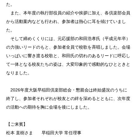
た。
また、本年度の執行部役員の紹介や挨拶に加え、各倶楽部会員
から活動案内なども行われ、参加者は熱心に耳を傾けていまし
た。
そして締めくくりには、元応援部の和田浩孝氏（平成元年卒）
の力強いリードのもと、参加者全員で校歌を斉唱しました。会場
いっぱいに響き渡る校歌と、和田氏の切れのあるリードに呼応し
て一体となる校友たちの姿は、大変印象的で感動的なひとときと
なりました。
2026年度大阪早稲田倶楽部総会・懇親会は終始盛況のうちに
終了し、参加者それぞれが校友との絆を深めるとともに、次年度
の活動への期待を胸に会場を後にしました。
【ご来賓】
松本 直樹さま 早稲田大学 常任理事