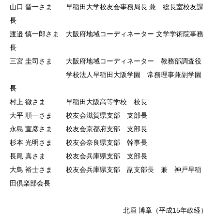
山口 晋一さま 早稲田大学校友会事務局長 兼 総長室校友課
長
渡邉 慎一郎さま 大阪府地域コーディネーター 文学学術院事務
長
三宮 圭司さま 大阪府地域コーディネーター 教務部調査役
学校法人早稲田大阪学園 常務理事兼副学園
長
村上 徹さま 早稲田大阪高等学校 校長
大平 順一さま 校友会滋賀県支部 支部⾧
永島 宣彦さま 校友会京都府支部 支部⾧
杉本 光明さま 校友会奈良県支部 幹事長
長尾 真さま 校友会兵庫県支部 支部長
大鳥 裕士さま 校友会兵庫県支部 副支部⾧ 兼 神戸早稲
田倶楽部会⾧
北垣 博章（平成15年政経）