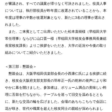
が審議され、すべての議案が滞りなく可決されました。役員人事
については、執行部役員が昨年度に改選されていることから、本
年度は理事の半数が改選対象となり、新たに3名の理事が選出さ
れました。
また、ご来賓としてご出席いただいた松本直樹様（早稲田大学
常任理事）ならびに山口晋一様（早稲田大学校友会事務局長兼総
長室校友課長）よりご挨拶をいただき、大学の近況や今後の取り
組みについてご紹介いただきました。
＜第三部：懇親会＞
懇親会は、大阪早稲田倶楽部会長の小西康仁氏による挨拶に続
き、校友会大阪府支部支部長の羽牟正一氏の乾杯の発声により和
やかに幕を開けました。参加者は、ボリューム満点の美味しい料
理に舌鼓を打ちながら、テーブルを巡って旧交を温めるととも
に、新たな交流の輪を広げました。会場のあちらこちらで会話に
花が咲き、世代や職業を超えた校友同士の親睦が深められまし