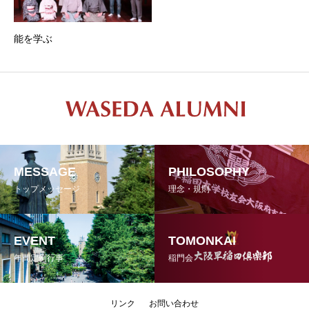
能を学ぶ
MESSAGE
PHILOSOPHY
トップメッセージ
理念・規則
EVENT
TOMONKAI
年間定例行事
稲門会
リンク
お問い合わせ