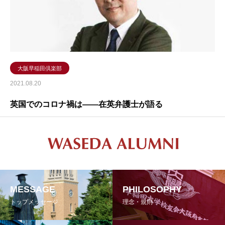
大阪早稲田倶楽部
2021.08.20
英国でのコロナ禍は――在英弁護士が語る
MESSAGE
PHILOSOPHY
トップメッセージ
理念・規則