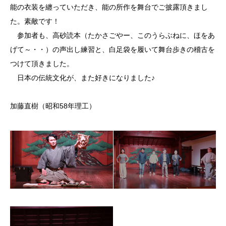
能の衣装を纏っていただき、能の所作を舞台でご披露頂きまし
た。素敵です！
参加者も、高砂読本（たかさごやー、このうらぶねに、ほをあ
げて～・・）の声出し練習と、白足袋を履いて舞台歩きの稽古を
つけて頂きました。
日本の伝統文化が、また好きになりました♪
加藤直樹（昭和58年理工）