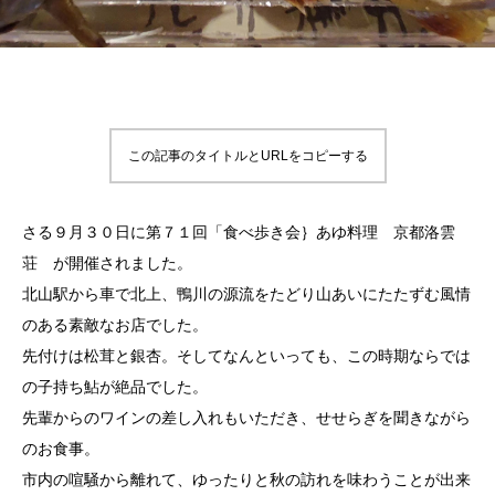
この記事のタイトルとURLをコピーする
さる９月３０日に第７１回「食べ歩き会｝あゆ料理 京都洛雲
荘 が開催されました。
北山駅から車で北上、鴨川の源流をたどり山あいにたたずむ風情
のある素敵なお店でした。
先付けは松茸と銀杏。そしてなんといっても、この時期ならでは
の子持ち鮎が絶品でした。
先輩からのワインの差し入れもいただき、せせらぎを聞きながら
のお食事。
市内の喧騒から離れて、ゆったりと秋の訪れを味わうことが出来